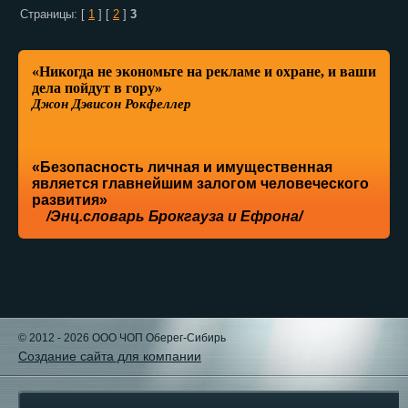
Страницы: [
1
] [
2
]
3
«Никогда не экономьте на рекламе и охране, и ваши
дела пойдут в гору»
Джон Дэвисон Рокфеллер
«Безопасность личная и имущественная
является главнейшим залогом человеческого
развития»
/Энц.словарь Брокгауза и Ефрона/
© 2012 - 2026 OOO ЧОП Оберег-Сибирь
Создание сайта для компании